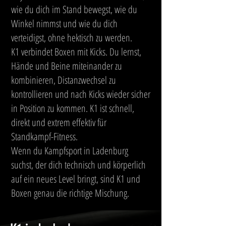
wie du dich im Stand bewegst, wie du
Winkel nimmst und wie du dich
verteidigst, ohne hektisch zu werden.
K1 verbindet Boxen mit Kicks. Du lernst,
Hände und Beine miteinander zu
kombinieren, Distanzwechsel zu
kontrollieren und nach Kicks wieder sicher
in Position zu kommen. K1 ist schnell,
direkt und extrem effektiv für
Standkampf-Fitness.
Wenn du Kampfsport in Ladenburg
suchst, der dich technisch und körperlich
auf ein neues Level bringt, sind K1 und
Boxen genau die richtige Mischung.