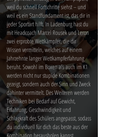
weil du schnell Fortschritte siehst – und
weil es ein Standfundament ist, das dir in
jeder Sportart hilft. In Ladenburg hast du
mit Headcoach Marcel Rousek und Leron
zwei erprobte Wettkämpfer, die dir
Wissen vermitteln, welches auf einem
Jahrzehnte langer Wettkampferfahrung
beruht. Sowohl im Boxen als auch im K1
werden nicht nur stupide Kombinationen
gezeigt, sondern auch der Sinn und Zweck
dahinter vermittelt. Des Weiteren werden
Techniken bei Bedarf auf Gewicht,
Erfahrung, Geschwindigkeit und
Schlagkraft des Schülers angepasst, sodass
du individuell für dich das beste aus der
Kombination herausholen kannst.