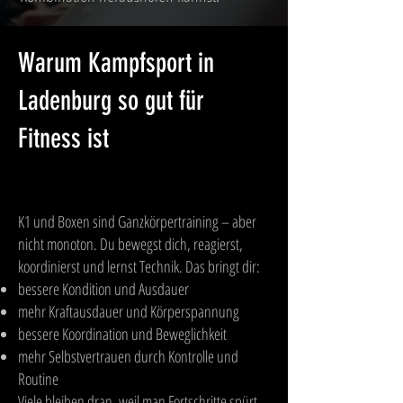
Warum Kampfsport in
Ladenburg so gut für
Fitness ist
K1 und Boxen sind Ganzkörpertraining – aber
nicht monoton. Du bewegst dich, reagierst,
koordinierst und lernst Technik. Das bringt dir:
bessere Kondition und Ausdauer
mehr Kraftausdauer und Körperspannung
bessere Koordination und Beweglichkeit
mehr Selbstvertrauen durch Kontrolle und
Routine
Viele bleiben dran, weil man Fortschritte spürt