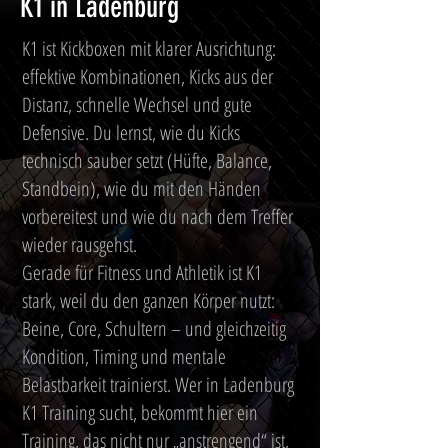
K1 in Ladenburg
K1 ist Kickboxen mit klarer Ausrichtung:
effektive Kombinationen, Kicks aus der
Distanz, schnelle Wechsel und gute
Defensive. Du lernst, wie du Kicks
technisch sauber setzt (Hüfte, Balance,
Standbein), wie du mit den Händen
vorbereitest und wie du nach dem Treffer
wieder rausgehst.
Gerade für Fitness und Athletik ist K1
stark, weil du den ganzen Körper nutzt:
Beine, Core, Schultern – und gleichzeitig
Kondition, Timing und mentale
Belastbarkeit trainierst. Wer in Ladenburg
K1 Training sucht, bekommt hier ein
Training, das nicht nur „anstrengend“ ist,