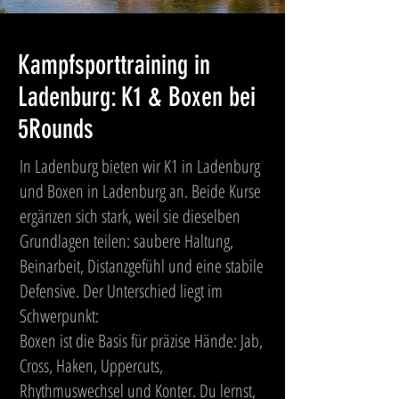
Kampfsporttraining in
Ladenburg: K1 & Boxen bei
5Rounds
In Ladenburg bieten wir K1 in Ladenburg
und Boxen in Ladenburg an. Beide Kurse
ergänzen sich stark, weil sie dieselben
Grundlagen teilen: saubere Haltung,
Beinarbeit, Distanzgefühl und eine stabile
Defensive. Der Unterschied liegt im
Schwerpunkt:
Boxen ist die Basis für präzise Hände: Jab,
Cross, Haken, Uppercuts,
Rhythmuswechsel und Konter. Du lernst,