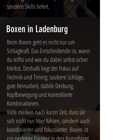
sondern Skills liefert.
Boxen in Ladenburg
Beim Boxen geht es nicht nur um
Schlagkraft. Das Entscheidende ist, wann
du triffst und wie du dabei selbst sicher
bleibst. Deshalb liegt der Fokus auf
Technik und Timing: saubere Schläge,
gute Beinarbeit, stabile Deckung,
Kopfbewegung und kontrollierte
Kombinationen.
Viele merken nach kurzer Zeit, dass sie
sich nicht nur fitter fühlen, sondern auch
koordinierter und fokussierter. Boxen ist
ein perfekter Einstieg in den Kampfsport,