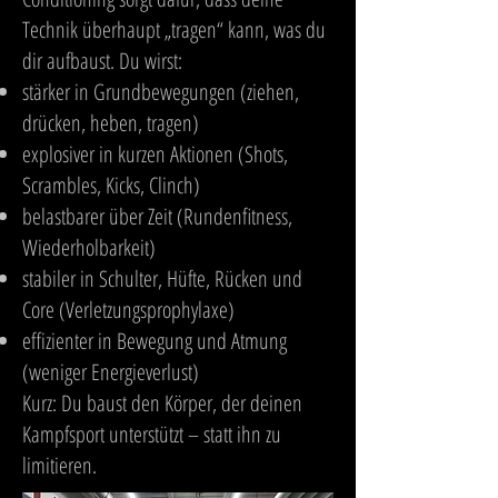
Technik überhaupt „tragen“ kann, was du
dir aufbaust. Du wirst:
stärker in Grundbewegungen (ziehen,
drücken, heben, tragen)
explosiver in kurzen Aktionen (Shots,
Scrambles, Kicks, Clinch)
belastbarer über Zeit (Rundenfitness,
Wiederholbarkeit)
stabiler in Schulter, Hüfte, Rücken und
Core (Verletzungsprophylaxe)
effizienter in Bewegung und Atmung
(weniger Energieverlust)
Kurz: Du baust den Körper, der deinen
Kampfsport unterstützt – statt ihn zu
limitieren.