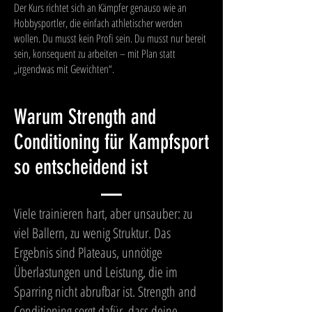
Der Kurs richtet sich an Kämpfer genauso wie an
Hobbysportler, die einfach athletischer werden
wollen. Du musst kein Profi sein. Du musst nur bereit
sein, konsequent zu arbeiten – mit Plan statt
„irgendwas mit Gewichten“.
Warum Strength and
Conditioning für Kampfsport
so entscheidend ist
Viele trainieren hart, aber unsauber: zu
viel Ballern, zu wenig Struktur. Das
Ergebnis sind Plateaus, unnötige
Überlastungen und Leistung, die im
Sparring nicht abrufbar ist. Strength and
Conditioning sorgt dafür, dass deine