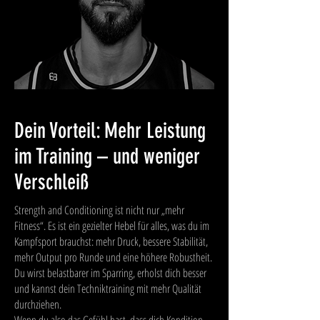
Dein Vorteil: Mehr Leistung
im Training – und weniger
Verschleiß
Strength and Conditioning ist nicht nur „mehr
Fitness“. Es ist ein gezielter Hebel für alles, was du im
Kampfsport brauchst: mehr Druck, bessere Stabilität,
mehr Output pro Runde und eine höhere Robustheit.
Du wirst belastbarer im Sparring, erholst dich besser
und kannst dein Techniktraining mit mehr Qualität
durchziehen.