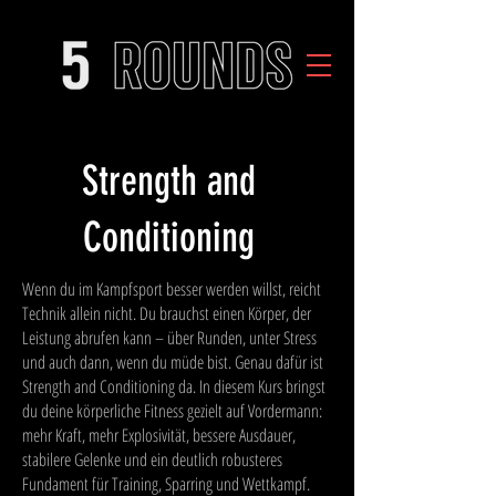
Strength and
Conditioning
Wenn du im Kampfsport besser werden willst, reicht
Technik allein nicht. Du brauchst einen Körper, der
Leistung abrufen kann – über Runden, unter Stress
und auch dann, wenn du müde bist. Genau dafür ist
Strength and Conditioning da. In diesem Kurs bringst
du deine körperliche Fitness gezielt auf Vordermann:
mehr Kraft, mehr Explosivität, bessere Ausdauer,
stabilere Gelenke und ein deutlich robusteres
Fundament für Training, Sparring und Wettkampf.