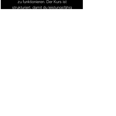
zu funktionieren. Der Kurs ist
strukturiert, damit du leistungsfähig
bleibst und nicht dauerhaft
überlastest.
Trainieren wir mit
schweren Gewichten?
Je nach Level und Trainingsphase
ja, aber immer sauber und
kontrolliert. Technik und
Progression stehen vor Ego-
Gewichten.