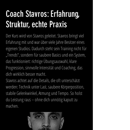
Coach Stavros: Erfahrung,
Struktur, echte Praxis
Der Kurs wird von Stavros geleitet. Stavros bringt viel
Erfahrung mit und war über viele Jahre Besitzer eines
eigenen Studios. Dadurch steht sein Training nicht für
„Trends“, sondern für saubere Basics und ein System,
das funktioniert: richtige Übungsauswahl, klare
Progression, sinnvolle Intensität und Coaching, das
dich wirklich besser macht.
Stavros achtet auf die Details, die oft unterschätzt
werden: Technik unter Last, saubere Körperposition,
stabile Gelenkwinkel, Atmung und Tempo. So holst
du Leistung raus – ohne dich unnötig kaputt zu
machen.