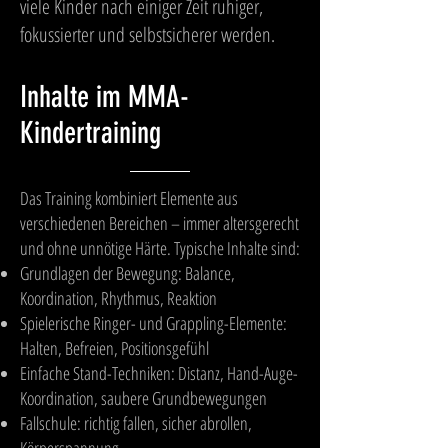
viele Kinder nach einiger Zeit ruhiger,
fokussierter und selbstsicherer werden.
Inhalte im MMA-
Kindertraining
Das Training kombiniert Elemente aus
verschiedenen Bereichen – immer altersgerecht
und ohne unnötige Härte. Typische Inhalte sind:
Grundlagen der Bewegung: Balance,
Koordination, Rhythmus, Reaktion
Spielerische Ringer- und Grappling-Elemente:
Halten, Befreien, Positionsgefühl
Einfache Stand-Techniken: Distanz, Hand-Auge-
Koordination, saubere Grundbewegungen
Fallschule: richtig fallen, sicher abrollen,