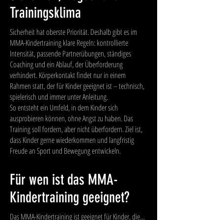
Trainingsklima
Sicherheit hat oberste Priorität. Deshalb gibt es im
MMA-Kindertraining klare Regeln: kontrollierte
Intensität, passende Partnerübungen, ständiges
Coaching und ein Ablauf, der Überforderung
verhindert. Körperkontakt findet nur in einem
Rahmen statt, der für Kinder geeignet ist – technisch,
spielerisch und immer unter Anleitung.
So entsteht ein Umfeld, in dem Kinder sich
ausprobieren können, ohne Angst zu haben. Das
Training soll fordern, aber nicht überfordern. Ziel ist,
dass Kinder gerne wiederkommen und langfristig
Freude an Sport und Bewegung entwickeln.
Für wen ist das MMA-
Kindertraining geeignet?
Das MMA-Kindertraining ist geeignet für Kinder, die…