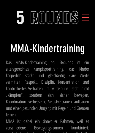
MMA-Kindertraining
Das MMA-Kindertraining bei 5Rounds ist ein
altersgerechtes Kampfsporttraining, das Kinder
körperlich stärkt und gleichzeitig klare Werte
vermittelt: Respekt, Disziplin, Konzentration und
kontrolliertes Verhalten. Im Mittelpunkt steht nicht
„kämpfen“, sondern sich sicher bewegen,
Koordination verbessern, Selbstvertrauen aufbauen
und einen gesunden Umgang mit Regeln und Grenzen
lernen.
MMA ist dabei ein sinnvoller Rahmen, weil es
verschiedene Bewegungsformen kombiniert: