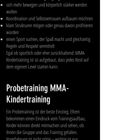
sich mehr bewegen und körperlich stärker werden
wollen
Koordination und Selbstvertrauen aufbauen möchten
klare Strukturen mögen oder genau davon profitieren
würden
einen Sport suchen, der Spaß macht und gleichzeitig
Regeln und Respekt vermittelt
Egal ob sportlich oder eher zurückhaltend: MMA-
Kindertraining ist so aufgebaut, dass jedes Kind auf
dem eigenen Level starten kann.
Probetraining MMA-
Kindertraining
Ein Probetraining ist der beste Einstieg. Eltern
bekommen einen Eindruck vom Trainingsaufbau,
Kinder können direkt mitmachen und sehen, ob
ihnen die Gruppe und das Training gefallen.
Vorerfahrung ist nicht nötig – wichtig ist nur