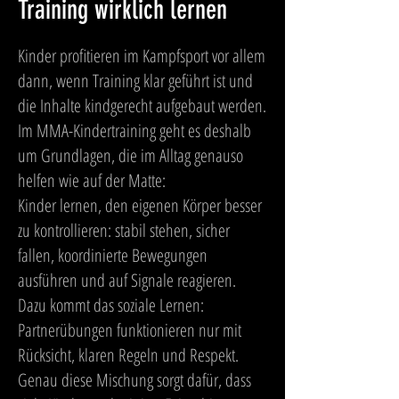
Training wirklich lernen
Kinder profitieren im Kampfsport vor allem
dann, wenn Training klar geführt ist und
die Inhalte kindgerecht aufgebaut werden.
Im MMA-Kindertraining geht es deshalb
um Grundlagen, die im Alltag genauso
helfen wie auf der Matte:
Kinder lernen, den eigenen Körper besser
zu kontrollieren: stabil stehen, sicher
fallen, koordinierte Bewegungen
ausführen und auf Signale reagieren.
Dazu kommt das soziale Lernen:
Partnerübungen funktionieren nur mit
Rücksicht, klaren Regeln und Respekt.
Genau diese Mischung sorgt dafür, dass